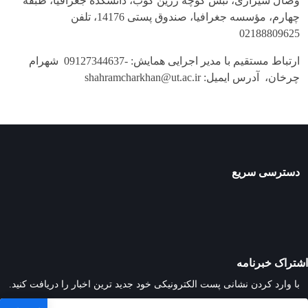
وصال شیرازی، نبش کوچه زرین کوب، دانشکدة جغرافیا، طبقه
چهارم، مؤسسه جغرافیا، صندوق پستی 14176، تلفن
02188809625
ارتباط مستقیم با مدیر اجرایی همایش: -09127344637 شهرام
چرخان، آدرس ایمیل: shahramcharkhan@ut.ac.ir
دسترسی سریع
اشتراک خبرنامه
با وارد کردن نشانی پست الکترونیکی خود جدید ترین اخبار را دریافت کنید.